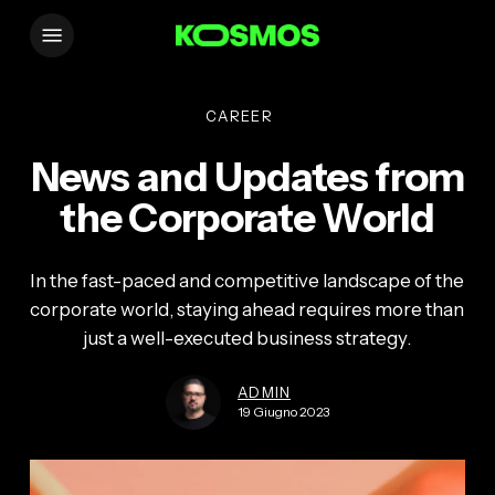
Skip
Menu
to
main
content
CAREER
News and Updates from
the Corporate World
In the fast-paced and competitive landscape of the
corporate world, staying ahead requires more than
just a well-executed business strategy.
ADMIN
19 Giugno 2023