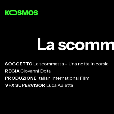
Skip
to
main
content
La scomme
SOGGETTO
La scommessa – Una notte in corsia
REGIA
Giovanni Dota
PRODUZIONE
Italian International Film
VFX SUPERVISOR
Luca Auletta