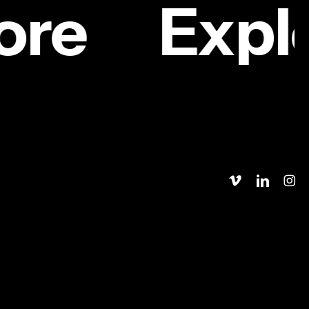
ore
Expl
mella
vimeo
linkedin
insta