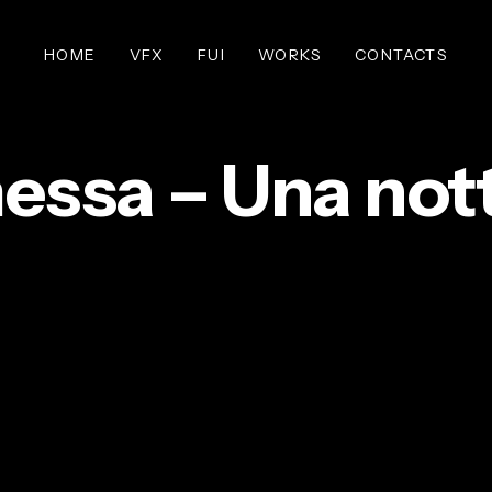
HOME
VFX
FUI
WORKS
CONTACTS
ssa – Una notte