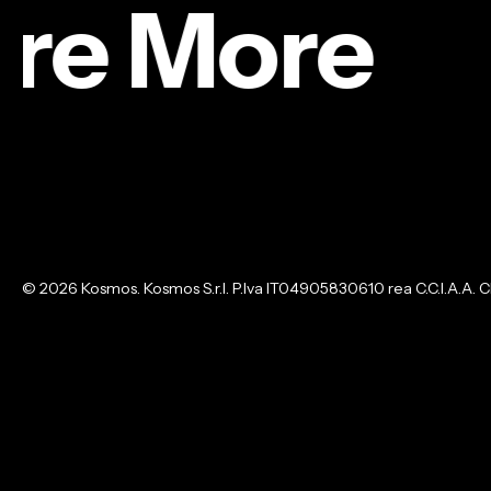
re More
Gli
Uomini
FILM
TITLE DESIGN
VFX
d’Oro
Gli Uomini d’Oro
© 2026 Kosmos. Kosmos S.r.l. P.Iva IT04905830610 rea C.C.I.A.A. C