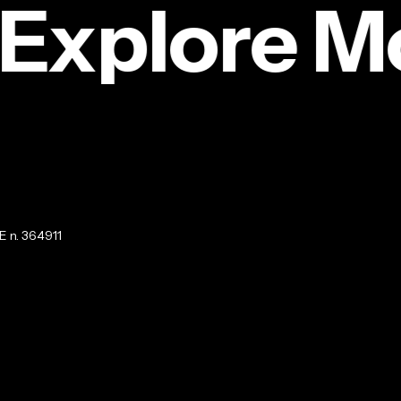
Explore M
Stella
Gemella
FUI
TV SERIES
Stella Ge
E n. 364911