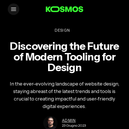
Skip
Menu
to
main
content
DESIGN
Discovering the Future
of Modern Tooling for
Design
In the ever-evolving landscape of website design,
staying abreast of the latest trends and tools is
crucial to creating impactful and user-friendly
digital experiences.
ADMIN
23 Giugno 2023