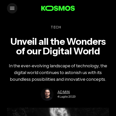
Skip
Menu
to
main
content
TECH
Unveil all the Wonders
of our Digital World
In the ever-evolving landscape of technology, the
digital world continues to astonish us with its
boundless possibilities and innovative concepts.
ADMIN
4 Luglio 2023