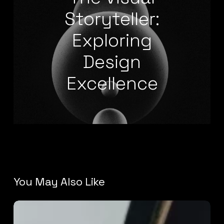
Storyteller:
Exploring
Design
Excellence
You May Also Like
Discovering
the