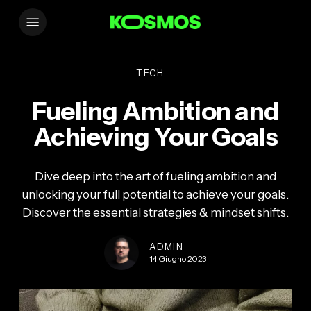
Skip
Menu
to
main
content
TECH
Fueling Ambition and
Achieving Your Goals
Dive deep into the art of fueling ambition and
unlocking your full potential to achieve your goals.
Discover the essential strategies & mindset shifts.
ADMIN
14 Giugno 2023