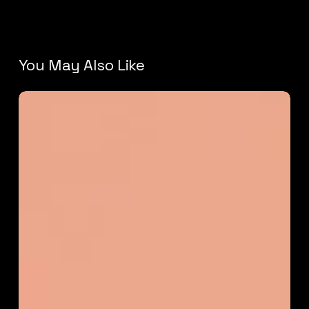
You May Also Like
News
and
Updates
from
the
Corporate
World