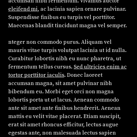
accumsan nibh fermentum. Vivamus auctor
eleifend mi
, ac lacinia sapien ornare pulvinar.
Suspendisse finibus eu turpis vel porttitor.
Maecenas blandit tincidunt magna vel semper.
nteger non commodo purus. Aliquam vel
mauris vitae turpis volutpat lacinia ut id nulla.
Curabitur lobortis nibh eu nunc pharetra, ut
fermentum tellus cursus.
Sed ultricies enim ac
tortor porttitor iaculis
. Donec laoreet
accumsan magna, sit amet pulvinar nibh
bibendum eu. Morbi eget orci non magna
lobortis porta ut ut lacus. Aenean commodo
ante sit amet ante finibus hendrerit. Aenean
mattis eu velit vitae placerat. Etiam suscipit,
erat sit amet rhoncus efficitur, lectus augue
egestas ante, non malesuada lectus sapien